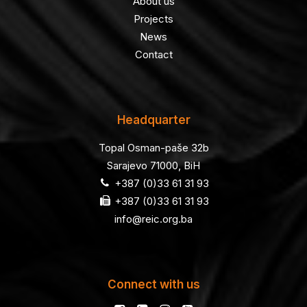
About us
Projects
News
Contact
Headquarter
Topal Osman-paše 32b
Sarajevo 71000, BiH
+387 (0)33 61 31 93
+387 (0)33 61 31 93
info@reic.org.ba
Connect with us