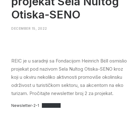
projekat Sela Nultog
Otiska-SENO
DECEMBER 15, 2022
REIC je u saradnji sa Fondacijom Heinrich Böll osmislio
projekat pod nazivom Sela Nultog Otiska-SENO kroz
koji u okviru nekoliko aktivnosti promoviše okolinsku
održivost u turističkom sektoru, sa akcentom na eko
turizam. Pročitajte newsletter broj 2 za projekat.
Newsletter-2-1
Download