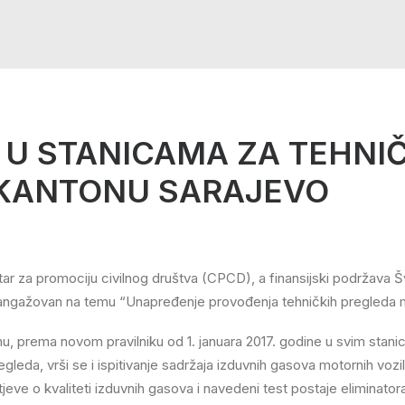
 U STANICAMA ZA TEHNI
 KANTONU SARAJEVO
entar za promociju civilnog društva (CPCD), a finansijski podržava 
o angažovan na temu “Unapređenje provođenja tehničkih pregleda m
inu, prema novom pravilniku od 1. januara 2017. godine u svim stani
da, vrši se i ispitivanje sadržaja izduvnih gasova motornih vozila 
tjeve o kvaliteti izduvnih gasova i navedeni test postaje eliminator