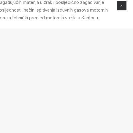
agađujućih materija u zrak i posljedično zagađivanje
dosljednost i način ispitivanja izduvnih gasova motornih
ma za tehnički pregled motornih vozila u Kantonu
liš.