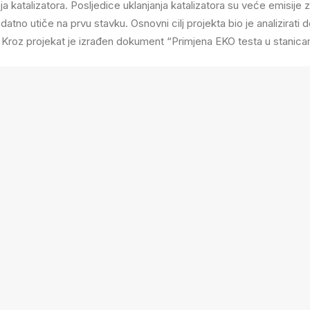
katalizatora. Posljedice uklanjanja katalizatora su veće emisije z
atno utiče na prvu stavku. Osnovni cilj projekta bio je analizirati 
. Kroz projekat je izrađen dokument “Primjena EKO testa u stanica
 svi zajedno još više uključiti u borbu za čišći zrak i zdraviji oko
ehnički pregled motornih vozila u Kantonu Sarajevo
.