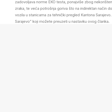
zadovoljava norme EKO testa, ponajviše zbog nekorištenja 
zraka, te veća potrošnja goriva što na indirektan način dod
vozila u stanicama za tehnički pregled Kantona Sarajevo
Sarajevo” koji možete preuzeti u nastavku ovog članka.
Nadamo se da će vam dokument biti od koristi, i da ćemo se
—————————————–
Link za preuzimanje:
Primjena EKO testa u stanicama za t