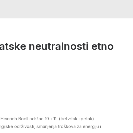
atske neutralnosti etno
inrich Boell održao 10. i 11. (četvrtak i petak)
ske održivosti, smanjenja troškova za energiju i