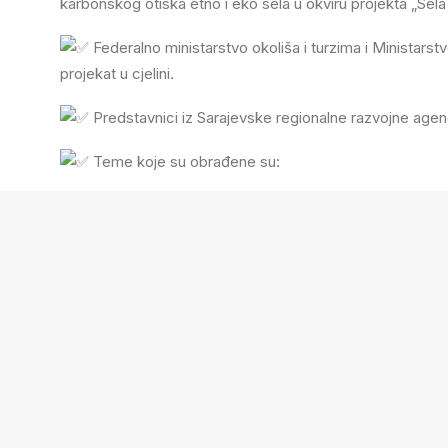
karbonskog otiska etno i eko sela u okviru projekta „Sel
Federalno ministarstvo okoliša i turzima i Ministars
projekat u cjelini.
Predstavnici iz Sarajevske regionalne razvojne agenci
Teme koje su obrađene su:
Troškovi za energiju i vodu u etno i eko selima,
Prezentacija EU projekata namjenjenih ruralnom turi
Mogućnosti ušteda na troškovima za energiju i vodu
Primjenljive tehnologije obnovljivih izvora energije za
Uvođenje cirkularne ekonomije sa ciljem smanjenja 
Benefiti i načini finansiranja,