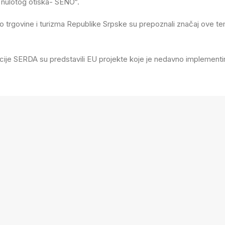
a nulotog otiska- SENO“.
tvo trgovine i turizma Republike Srpske su prepoznali značaj ove t
je SERDA su predstavili EU projekte koje je nedavno implementirala
zmu,
,
 etno i eko sela,
troškova,