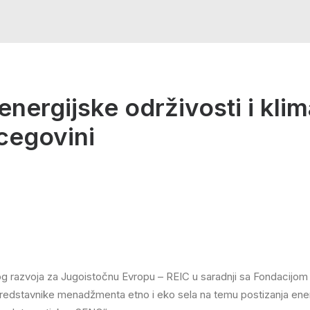
nergijske održivosti i klim
rcegovini
og razvoja za Jugoistočnu Evropu – REIC u saradnji sa Fondacijom He
dstavnike menadžmenta etno i eko sela na temu postizanja energij