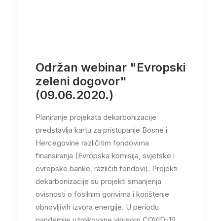
Održan webinar "Evropski
zeleni dogovor"
(09.06.2020.)
Planiranje projekata dekarbonizacije
predstavlja kartu za pristupanje Bosne i
Hercegovine različitim fondovima
finansiranja (Evropska komisija, svjetske i
evropske banke, različiti fondovi). Projekti
dekarbonizacije su projekti smanjenja
ovisnosti o fosilnim gorivima i korištenje
obnovljivih izvora energije. U periodu
pandemije uzrokovane virusom COVID-19,