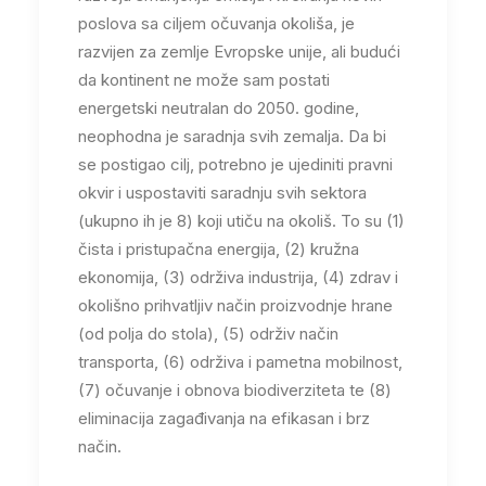
poslova sa ciljem očuvanja okoliša, je
razvijen za zemlje Evropske unije, ali budući
da kontinent ne može sam postati
energetski neutralan do 2050. godine,
neophodna je saradnja svih zemalja. Da bi
se postigao cilj, potrebno je ujediniti pravni
okvir i uspostaviti saradnju svih sektora
(ukupno ih je 8) koji utiču na okoliš. To su (1)
čista i pristupačna energija, (2) kružna
ekonomija, (3) održiva industrija, (4) zdrav i
okolišno prihvatljiv način proizvodnje hrane
(od polja do stola), (5) održiv način
transporta, (6) održiva i pametna mobilnost,
(7) očuvanje i obnova biodiverziteta te (8)
eliminacija zagađivanja na efikasan i brz
način.