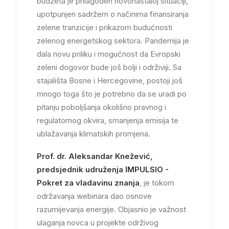
budžeta je prilagođen novonastaloj situaciji,
upotpunjen sadržem o načinima finansiranja
zelene tranzicije i prikazom budućnosti
zelenog energetskog sektora. Pandemija je
dala novu priliku i mogućnost da Evropski
zeleni dogovor bude još bolji i održiviji. Sa
stajališta Bosne i Hercegovine, postoji još
mnogo toga što je potrebno da se uradi po
pitanju poboljšanja okolišno pravnog i
regulatornog okvira, smanjenja emisija te
ublažavanja klimatskih promjena.
Prof. dr. Aleksandar Knežević,
predsjednik udruženja IMPULSIO -
Pokret za vladavinu znanja
, je tokom
održavanja webinara dao osnove
razumijevanja energije. Objasnio je važnost
ulaganja novca u projekte održivog