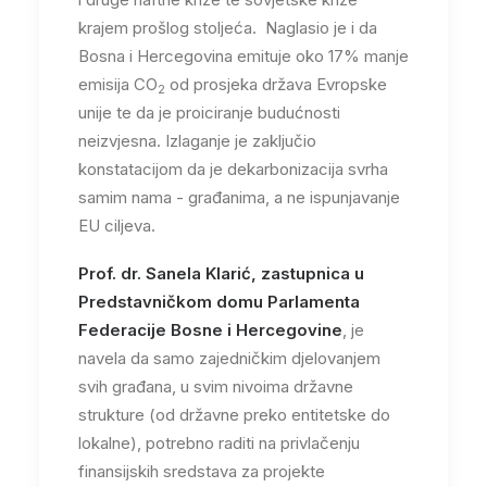
krajem prošlog stoljeća. Naglasio je i da
Bosna i Hercegovina emituje oko 17% manje
emisija CO
od prosjeka država Evropske
2
unije te da je proiciranje budućnosti
neizvjesna. Izlaganje je zaključio
konstatacijom da je dekarbonizacija svrha
samim nama - građanima, a ne ispunjavanje
EU ciljeva.
Prof. dr. Sanela Klarić, zastupnica u
Predstavničkom domu Parlamenta
Federacije Bosne i Hercegovine
, je
navela da samo zajedničkim djelovanjem
svih građana, u svim nivoima državne
strukture (od državne preko entitetske do
lokalne), potrebno raditi na privlačenju
finansijskih sredstava za projekte