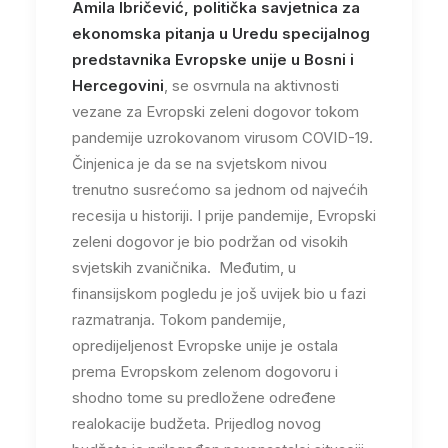
Amila Ibričević, politička savjetnica za
ekonomska pitanja u Uredu specijalnog
predstavnika Evropske unije u Bosni i
Hercegovini
, se osvrnula na aktivnosti
vezane za Evropski zeleni dogovor tokom
pandemije uzrokovanom virusom COVID-19.
Činjenica je da se na svjetskom nivou
trenutno susrećomo sa jednom od najvećih
recesija u historiji. I prije pandemije, Evropski
zeleni dogovor je bio podržan od visokih
svjetskih zvaničnika. Međutim, u
finansijskom pogledu je još uvijek bio u fazi
razmatranja. Tokom pandemije,
opredijeljenost Evropske unije je ostala
prema Evropskom zelenom dogovoru i
shodno tome su predložene određene
realokacije budžeta. Prijedlog novog