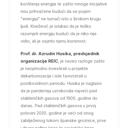
korištenja energije te zašto mnoge inicijative
nisu prihvaćene budući da se pojam
"energija" ne tumači isto u širokom krugu
ljudi. Knežević je istakao da je teško
razumjeti energiju budući da je niko nije
vidio, ali je osjetio njenu korisnost.
Prof. dr. Azrudin Husika, predsjednik
organizacije REIC
, je naveo razloge zašto
je neophodno investirati u projekte
dekarbonizacije i iste favorizirati u
postkovidnom periodu. Husika je naglasio
da je pandemija uzrokovala najveći pad
stakleničkih gasova od 1900. godine do
danas. Pad stakleničkih gasova u prvoj
polovini 2020. godine je veći od onog
zabilježenog tokom španske groznice, prve
i druge naftne krize te sovjetske krize