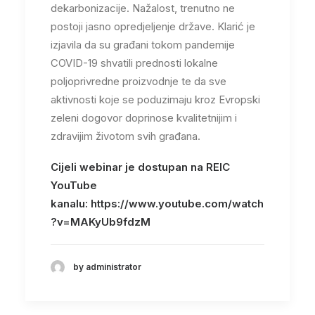
dekarbonizacije. Nažalost, trenutno ne
postoji jasno opredjeljenje države. Klarić je
izjavila da su građani tokom pandemije
COVID-19 shvatili prednosti lokalne
poljoprivredne proizvodnje te da sve
aktivnosti koje se poduzimaju kroz Evropski
zeleni dogovor doprinose kvalitetnijim i
zdravijim životom svih građana.
Cijeli webinar je dostupan na REIC
YouTube
kanalu: https://www.youtube.com/watch
?v=MAKyUb9fdzM
by administrator