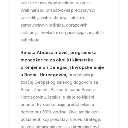
koje teže niskokarbonskom razvoju.
Webinaru su prisustvovali predstavnici
različitih javnih institucija, lokalnih
samoupravnih jedinica, obrazovnih
institucija, nevladinih organizacija i privatnih
subjekata.
Renata Abduzaimović, programska
menadžerica za okoliš i klimatske
promjene pri Delegaciji Evropske unije
u Bosni i Hercegovini,
predstavila je
značaj Evropskog zelenog dogovora za
Brisel, Zapadni Blakan te samu Bosnu i
Hercegovinu. Istakla je da je to ključni
prioritet Evropske unije predstavljen u
decembru 2019. godine. Ovaj ambiciozni
dokument, koji predstavlja novu strategiju
razvoja smanjenja emisija i kreiranja novih