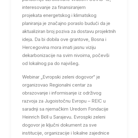
interesovanje za finansiranjem
projekata energetskog i klimatskog
planiranja je značajno poraslo budući da je
aktualiziran broj poziva za dostavu projektnih
ideja. Da bi dobila ove grantove, Bosna i
Hercegovina mora imati jasnu viziju
dekarbonizacije na svim nivoima, počevši
od lokalnog pa do najvišeg.
Webinar „Evropski zeleni dogovor“ je
organizovao Regionalni centar za
obrazovanje i informisanje iz održivog
razvoja za Jugoistočnu Evropu – REIC u
saradnji sa njemačkim Uredom Fondacije
Heinrich Böll u Sarajevu. Evrospki zeleni
dogovor je ključni dokument za sve
institucije, organizacije i lokalne zajednice