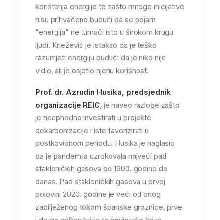
korištenja energije te zašto mnoge inicijative
nisu prihvaćene budući da se pojam
"energija" ne tumači isto u širokom krugu
ljudi. Knežević je istakao da je teško
razumjeti energiju budući da je niko nije
vidio, ali je osjetio njenu korisnost.
Prof. dr. Azrudin Husika, predsjednik
organizacije REIC
, je naveo razloge zašto
je neophodno investirati u projekte
dekarbonizacije i iste favorizirati u
postkovidnom periodu. Husika je naglasio
da je pandemija uzrokovala najveći pad
stakleničkih gasova od 1900. godine do
danas. Pad stakleničkih gasova u prvoj
polovini 2020. godine je veći od onog
zabilježenog tokom španske groznice, prve
i druge naftne krize te sovjetske krize