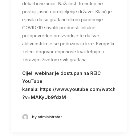
dekarbonizacije. Nažalost, trenutno ne
postoji jasno opredjeljenje države. Klarić je
izjavila da su građani tokom pandemije
COVID-19 shvatili prednosti lokalne
poljoprivredne proizvodnje te da sve
aktivnosti koje se poduzimaju kroz Evropski
zeleni dogovor doprinose kvalitetnijim i
zdravijim životom svih građana.
Cijeli webinar je dostupan na REIC
YouTube
kanalu: https://www.youtube.com/watch
?v=MAKyUb9fdzM
by administrator