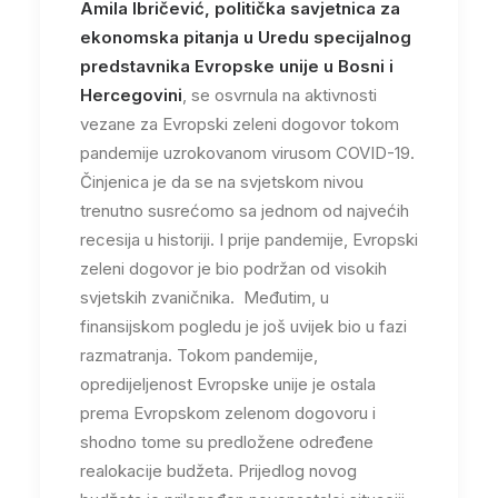
Amila Ibričević, politička savjetnica za
ekonomska pitanja u Uredu specijalnog
predstavnika Evropske unije u Bosni i
Hercegovini
, se osvrnula na aktivnosti
vezane za Evropski zeleni dogovor tokom
pandemije uzrokovanom virusom COVID-19.
Činjenica je da se na svjetskom nivou
trenutno susrećomo sa jednom od najvećih
recesija u historiji. I prije pandemije, Evropski
zeleni dogovor je bio podržan od visokih
svjetskih zvaničnika. Međutim, u
finansijskom pogledu je još uvijek bio u fazi
razmatranja. Tokom pandemije,
opredijeljenost Evropske unije je ostala
prema Evropskom zelenom dogovoru i
shodno tome su predložene određene
realokacije budžeta. Prijedlog novog