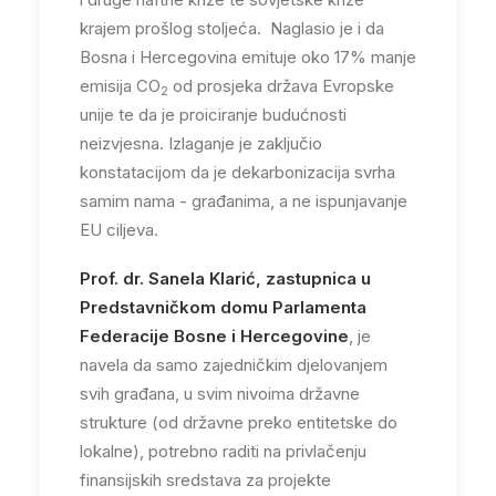
krajem prošlog stoljeća. Naglasio je i da
Bosna i Hercegovina emituje oko 17% manje
emisija CO
od prosjeka država Evropske
2
unije te da je proiciranje budućnosti
neizvjesna. Izlaganje je zaključio
konstatacijom da je dekarbonizacija svrha
samim nama - građanima, a ne ispunjavanje
EU ciljeva.
Prof. dr. Sanela Klarić, zastupnica u
Predstavničkom domu Parlamenta
Federacije Bosne i Hercegovine
, je
navela da samo zajedničkim djelovanjem
svih građana, u svim nivoima državne
strukture (od državne preko entitetske do
lokalne), potrebno raditi na privlačenju
finansijskih sredstava za projekte