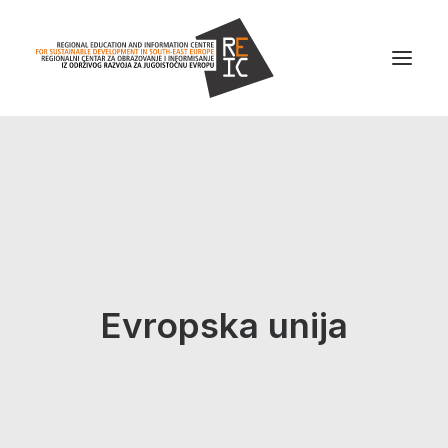
Home
About us
Projects
News
Evropska unija
Resources
Contact us