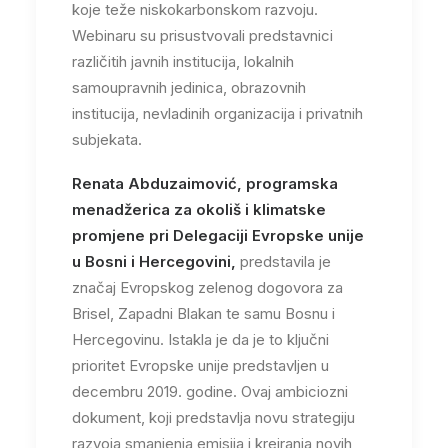
koje teže niskokarbonskom razvoju.
Webinaru su prisustvovali predstavnici
različitih javnih institucija, lokalnih
samoupravnih jedinica, obrazovnih
institucija, nevladinih organizacija i privatnih
subjekata.
Renata Abduzaimović, programska
menadžerica za okoliš i klimatske
promjene pri Delegaciji Evropske unije
u Bosni i Hercegovini,
predstavila je
značaj Evropskog zelenog dogovora za
Brisel, Zapadni Blakan te samu Bosnu i
Hercegovinu. Istakla je da je to ključni
prioritet Evropske unije predstavljen u
decembru 2019. godine. Ovaj ambiciozni
dokument, koji predstavlja novu strategiju
razvoja smanjenja emisija i kreiranja novih