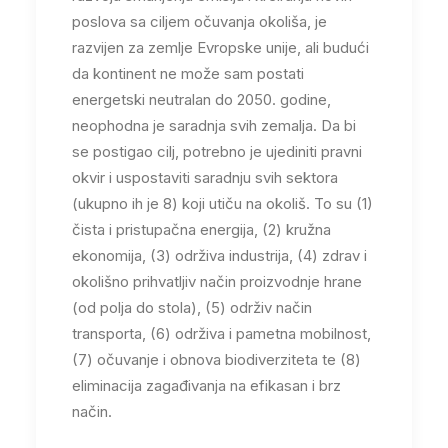
poslova sa ciljem očuvanja okoliša, je
razvijen za zemlje Evropske unije, ali budući
da kontinent ne može sam postati
energetski neutralan do 2050. godine,
neophodna je saradnja svih zemalja. Da bi
se postigao cilj, potrebno je ujediniti pravni
okvir i uspostaviti saradnju svih sektora
(ukupno ih je 8) koji utiču na okoliš. To su (1)
čista i pristupačna energija, (2) kružna
ekonomija, (3) održiva industrija, (4) zdrav i
okolišno prihvatljiv način proizvodnje hrane
(od polja do stola), (5) održiv način
transporta, (6) održiva i pametna mobilnost,
(7) očuvanje i obnova biodiverziteta te (8)
eliminacija zagađivanja na efikasan i brz
način.