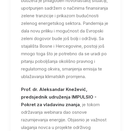
budžeta je prilagođen novonastaloj situaciji,
upotpunjen sadržem o načinima finansiranja
zelene tranzicije i prikazom budućnosti
zelenog energetskog sektora. Pandemija je
dala novu priliku i mogućnost da Evropski
zeleni dogovor bude još bolji i održiviji. Sa
stajališta Bosne i Hercegovine, postoji još
mnogo toga što je potrebno da se uradi po
pitanju poboljšanja okolišno pravnog i
regulatornog okvira, smanjenja emisija te
ublažavanja klimatskih promjena.
Prof. dr. Aleksandar Knežević,
predsjednik udruženja IMPULSIO -
Pokret za vladavinu znanja
, je tokom
održavanja webinara dao osnove
razumijevanja energije. Objasnio je važnost
ulaganja novca u projekte održivog