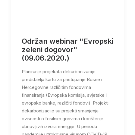
Održan webinar "Evropski
zeleni dogovor"
(09.06.2020.)
Planiranje projekata dekarbonizacije
predstavlja kartu za pristupanje Bosne i
Hercegovine različitim fondovima
finansiranja (Evropska komisija, svjetske i
evropske banke, različiti fondovi). Projekti
dekarbonizacije su projekti smanjenja
ovisnosti o fosilnim gorivima i korištenje
obnovljivih izvora energije. U periodu
pandemije uzrokovane virusom COVID-19,