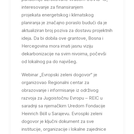
interesovanje za finansiranjem
projekata energetskog i klimatskog
planiranja je značajno poraslo budući da je
aktualiziran broj poziva za dostavu projektnih
ideja. Da bi dobila ove grantove, Bosna i
Hercegovina mora imati jasnu viziju
dekarbonizacije na svim nivoima, počevši
od lokalnog pa do najvišeg.
Webinar „Evropski zeleni dogovor“ je
organizovao Regionalni centar za
obrazovanje i informisanje iz održivog
razvoja za Jugoistočnu Evropu – REIC u
saradnji sa njemačkim Uredom Fondacije
Heinrich Böll u Sarajevu. Evrospki zeleni
dogovor je ključni dokument za sve
institucije, organizacije i lokalne zajednice