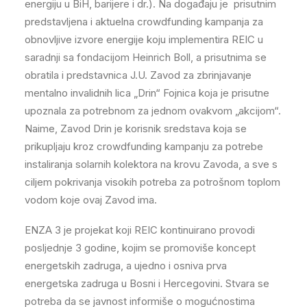
energiju u BiH, barijere i dr.). Na događaju je prisutnim
predstavljena i aktuelna crowdfunding kampanja za
obnovljive izvore energije koju implementira REIC u
saradnji sa fondacijom Heinrich Boll, a prisutnima se
obratila i predstavnica J.U. Zavod za zbrinjavanje
mentalno invalidnih lica „Drin“ Fojnica koja je prisutne
upoznala za potrebnom za jednom ovakvom „akcijom“.
Naime, Zavod Drin je korisnik sredstava koja se
prikupljaju kroz crowdfunding kampanju za potrebe
instaliranja solarnih kolektora na krovu Zavoda, a sve s
ciljem pokrivanja visokih potreba za potrošnom toplom
vodom koje ovaj Zavod ima.
ENZA 3 je projekat koji REIC kontinuirano provodi
posljednje 3 godine, kojim se promoviše koncept
energetskih zadruga, a ujedno i osniva prva
energetska zadruga u Bosni i Hercegovini. Stvara se
potreba da se javnost informiše o mogućnostima