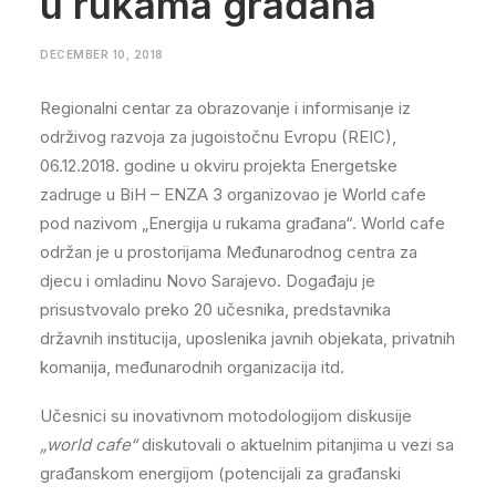
u rukama građana
DECEMBER 10, 2018
Regionalni centar za obrazovanje i informisanje iz
održivog razvoja za jugoistočnu Evropu (REIC),
06.12.2018. godine u okviru projekta Energetske
zadruge u BiH – ENZA 3 organizovao je World cafe
pod nazivom „Energija u rukama građana“. World cafe
održan je u prostorijama Međunarodnog centra za
djecu i omladinu Novo Sarajevo. Događaju je
prisustvovalo preko 20 učesnika, predstavnika
državnih institucija, uposlenika javnih objekata, privatnih
komanija, međunarodnih organizacija itd.
Učesnici su inovativnom motodologijom diskusije
„world cafe“
diskutovali o aktuelnim pitanjima u vezi sa
građanskom energijom (potencijali za građanski