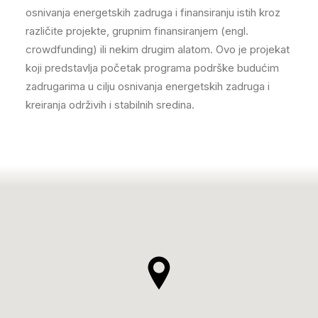
osnivanja energetskih zadruga i finansiranju istih kroz
različite projekte, grupnim finansiranjem (engl.
crowdfunding) ili nekim drugim alatom. Ovo je projekat
koji predstavlja početak programa podrške budućim
zadrugarima u cilju osnivanja energetskih zadruga i
kreiranja održivih i stabilnih sredina.