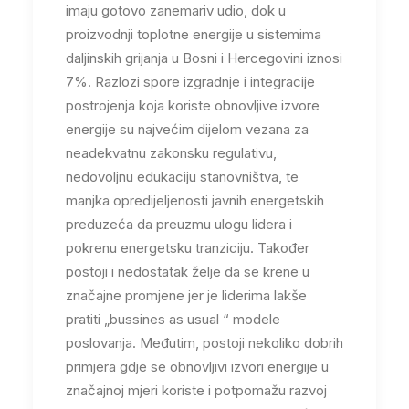
imaju gotovo zanemariv udio, dok u
proizvodnji toplotne energije u sistemima
daljinskih grijanja u Bosni i Hercegovini iznosi
7%. Razlozi spore izgradnje i integracije
postrojenja koja koriste obnovljive izvore
energije su najvećim dijelom vezana za
neadekvatnu zakonsku regulativu,
nedovoljnu edukaciju stanovništva, te
manjka opredijeljenosti javnih energetskih
preduzeća da preuzmu ulogu lidera i
pokrenu energetsku tranziciju. Također
postoji i nedostatak želje da se krene u
značajne promjene jer je liderima lakše
pratiti „bussines as usual “ modele
poslovanja. Međutim, postoji nekoliko dobrih
primjera gdje se obnovljivi izvori energije u
značajnoj mjeri koriste i potpomažu razvoj