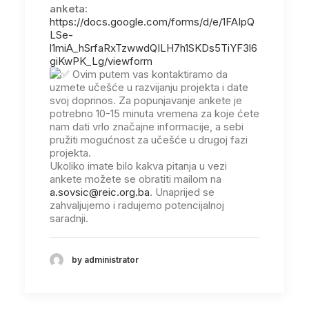
anketa:
https://docs.google.com/forms/d/e/1FAIpQ
LSe-
l1miA_hSrfaRxTzwwdQILH7h1SKDs5TiYF3l6
giKwPK_Lg/viewform
Ovim putem vas kontaktiramo da
uzmete učešće u razvijanju projekta i date
svoj doprinos. Za popunjavanje ankete je
potrebno 10-15 minuta vremena za koje ćete
nam dati vrlo značajne informacije, a sebi
pružiti mogućnost za učešće u drugoj fazi
projekta.
Ukoliko imate bilo kakva pitanja u vezi
ankete možete se obratiti mailom na
a.sovsic@reic.org.ba
. Unaprijed se
zahvaljujemo i radujemo potencijalnoj
saradnji.
by administrator