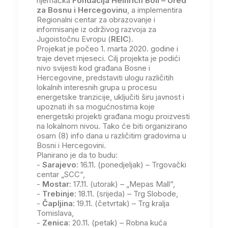
njemačka
Fondacija Heinrich Böll – Ured
za Bosnu i Hercegovinu
, a implementira
Regionalni centar za obrazovanje i
informisanje iz održivog razvoja za
Jugoistočnu Evropu (
REIC
).
Projekat je počeo 1. marta 2020. godine i
traje devet mjeseci. Cilj projekta je podići
nivo svijesti kod građana Bosne i
Hercegovine, predstaviti ulogu različitih
lokalnih interesnih grupa u procesu
energetske tranzicije, uključiti širu javnost i
upoznati ih sa mogućnostima koje
energetski projekti građana mogu proizvesti
na lokalnom nivou. Tako će biti organizirano
osam (8) info dana u različitim gradovima u
Bosni i Hercegovini.
Planirano je da to budu:
-
Sarajevo
: 16.11. (ponedjeljak) – Trgovački
centar „SCC“,
-
Mostar
: 17.11. (utorak) – „Mepas Mall“,
-
Trebinje
: 18.11. (srijeda) – Trg Slobode,
-
Čapljina
: 19.11. (četvrtak) – Trg kralja
Tomislava,
-
Zenica
: 20.11. (petak) – Robna kuća