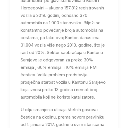
automobila po glavi stanovnika u Bosni i
Hercegovini – ukupno 157.812 registrovanih
vozila u 2019. godini, odnosno 370
automobila na 1.000 stanovnika. Bilježi se
konstantno povećanje broja automobila na
cestama, pa tako ovaj Kanton danas ima
31.884 vozila više nego 2013. godine, što je
rast od 20%. Sektor saobraćaja u Kantonu
Sarajevo je odgovoran za preko 30%
emisija , 60% emisija i 10% emisija PM
čestica. Veliki problem predstavlja
prosječna starost vozila u Kantonu Sarajevo
koja iznosi preko 13 godina i nemali broj
automobila koji ne koriste katalizatore.
U cilju smanjenja uticaja štetnih gasova i
čestica na okolinu, prema novom pravilniku
od 1. januara 2017. godine u svim stanicama