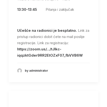
13:30-13:45
Pitanja i zaključak
Učešće na radionici je besplatno.
Link za
pristup radionici dobit ćete na mail poslije
registracije. Link za registraciju:
https://zoom.us/.../tJIkc-
iqqzktGder9RR2EtOZxF07_fbVVB6W
by administrator