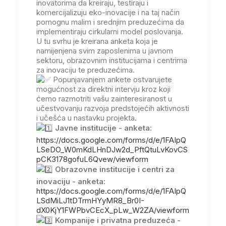
inovatorima da kreiraju, testiraju i
komercijalizuju eko-inovacije i na taj način
pomognu malim i srednjim preduzećima da
implementiraju cirkularni model poslovanja.
U tu svrhu je kreirana anketa koja je
namijenjena svim zaposlenima u javnom
sektoru, obrazovnim institucijama i centrima
za inovaciju te preduzećima.
Popunjavanjem ankete ostvarujete
mogućnost za direktni intervju kroz koji
ćemo razmotriti vašu zainteresiranost u
učestvovanju razvoja predstojećih aktivnosti
i učešća u nastavku projekta.
Javne institucije - anketa:
https://docs.google.com/forms/d/e/1FAIpQ
LSeDO_W0mKdLHnDJw2d_PftQtuLvKovCS
pCK3178gofuL6Qvew/viewform
Obrazovne institucije i centri za
inovaciju - anketa:
https://docs.google.com/forms/d/e/1FAIpQ
LSdMiLJ1tDTrmHYyMR8_Br0I-
dX0KjY1FWPbvCEcX_pLw_W2ZA/viewform
Kompanije i privatna preduzeća -