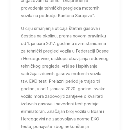
angažovan na temu “Unapređenje
provođenja tehničkih pregleda motornih
vozila na području Kantona Sarajevo”.
U cilju smanjenja uticaja štetnih gasova i
čestica na okolinu, prema novom pravilniku
od 1. januara 2017. godine u svim stanicama
za tehnički pregled vozila u Federaciji Bosne
i Hercegovine, u sklopu obavljanja redovnog
tehničkog pregleda, vrši se i ispitivanje
sadržaja izduvnih gasova motornih vozila –
tzv. EKO test. Prelazni period je trajao tri
godine, a od 1. januara 2020. godine, svako
vozilo mora zadovoljiti zahtjeve o kvaliteti
izduvnih gasova i navedeni test postaje
eliminatoran. Značajan broj vozila u Bosni i
Hercegovini ne zadovoljava norme EKO
testa, ponajviše zbog nekorištenja