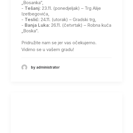
„Bosanka“,
-
Tešanj
: 23.11. (ponedjeljak) – Trg Alije
Izetbegovića,
-
Teslić
: 24.11. (utorak) – Gradski trg,
-
Banja Luka
: 26.11. (četvrtak) – Robna kuća
„Boska“.
Pridružite nam se jer vas očekujemo.
Vidimo se u vašem gradu!
by administrator