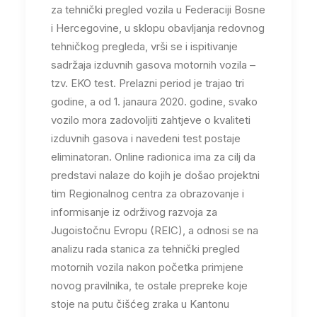
za tehnički pregled vozila u Federaciji Bosne
i Hercegovine, u sklopu obavljanja redovnog
tehničkog pregleda, vrši se i ispitivanje
sadržaja izduvnih gasova motornih vozila –
tzv. EKO test. Prelazni period je trajao tri
godine, a od 1. janaura 2020. godine, svako
vozilo mora zadovoljiti zahtjeve o kvaliteti
izduvnih gasova i navedeni test postaje
eliminatoran. Online radionica ima za cilj da
predstavi nalaze do kojih je došao projektni
tim Regionalnog centra za obrazovanje i
informisanje iz održivog razvoja za
Jugoistočnu Evropu (REIC), a odnosi se na
analizu rada stanica za tehnički pregled
motornih vozila nakon početka primjene
novog pravilnika, te ostale prepreke koje
stoje na putu čišćeg zraka u Kantonu