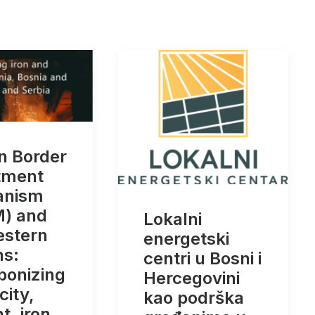
n Border
tment
anism
) and
Lokalni
estern
energetski
ns:
centri u Bosni i
bonizing
Hercegovini
city,
kao podrška
, iron