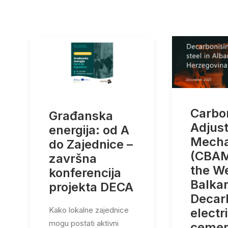
Carbo
Građanska
Adjus
energija: od A
Mech
do Zajednice –
(CBAM
završna
the W
konferencija
Balka
projekta DECA
Decar
Kako lokalne zajednice
electri
mogu postati aktivni
cement