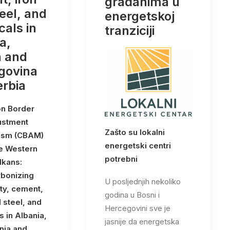
građanima u
eel, and
energetskoj
als in
tranziciji
a,
a and
govina
erbia
n Border
ustment
Zašto su lokalni
ism (CBAM)
energetski centri
e Western
potrebni
lkans:
bonizing
U posljednjih nekoliko
ity, cement,
godina u Bosni i
 steel, and
Hercegovini sve je
 in Albania,
jasnije da energetska
nia and