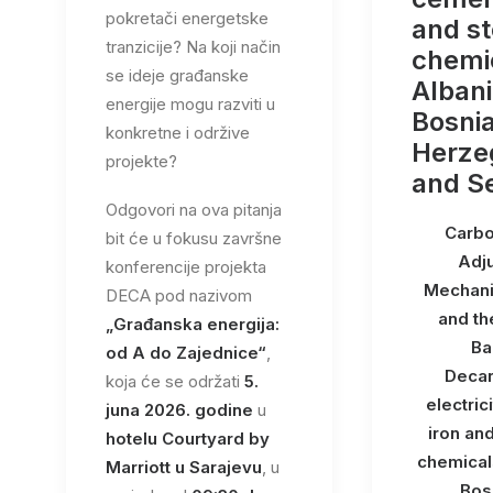
pokretači energetske
and st
tranzicije? Na koji način
chemic
se ideje građanske
Albani
energije mogu razviti u
Bosni
konkretne i održive
Herze
projekte?
and S
Odgovori na ova pitanja
Carbo
bit će u fokusu završne
Adj
konferencije projekta
Mechan
DECA pod nazivom
and th
„Građanska energija:
Ba
od A do Zajednice“
,
Decar
koja će se održati
5.
electric
juna 2026. godine
u
iron and
hotelu Courtyard by
chemicals
Marriott u Sarajevu
, u
Bos